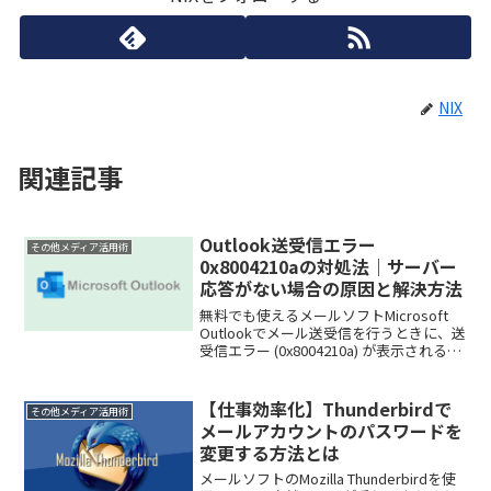
NIX
関連記事
Outlook送受信エラー
その他メディア活用術
0x8004210aの対処法｜サーバー
応答がない場合の原因と解決方法
無料でも使えるメールソフトMicrosoft
Outlookでメール送受信を行うときに、送
受信エラー (0x8004210a) が表示されるメ
ール受信が途中で止まるOutlookで送受信
ができないといったトラブルが発生する
ことがあります。こ...
【仕事効率化】Thunderbirdで
その他メディア活用術
メールアカウントのパスワードを
変更する方法とは
メールソフトのMozilla Thunderbirdを使