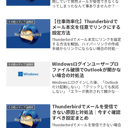
用していて突然メールが受信できなくな
ってしまったなんて事ありませんか？メ
ールが受信出来なくなってしまう場合に
はいろいろな原因がありますが、原因の
一つとして設定したアカウント側
【仕事効率化】Thunderbirdで
その他メディア活用術
（Gmal...
メール本文を任意でリンクにする
設定方法
Thunderbirdでメール本文にリンクを設定
する方法を解説。ハイパーリンクの作成
手順からリンクにならない場合の対処法
まで初心者向けに分かりやすく紹介しま
す。
Windowsログインユーザープロ
その他メディア活用術
ファイル破損でOutlookが開かな
い場合の対処法
Windowsにログインした後、「Outlook
だけ起動しない」「クリックしても反応
しない」「エラーが表示されて開かな
い」といった症状が発生することがあり
ます。この場合、Outlook自体の問題では
なく、Windowsのログインユーザープ
Thunderbirdでメールを受信で
その他メディア活用術
ロ...
きない原因と対処法｜今すぐ確認
すべき設定まとめ
Thunderbirdでメールを受信できない場合