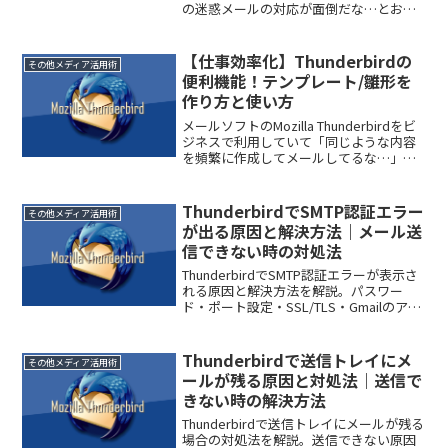
の迷惑メールの対応が面倒だな…とお困
りではありませんか？最近頻繁に迷惑メ
ールが送られてくるようになり仕事のメ
ールや返信しなければならないメールが
【仕事効率化】Thunderbirdの
その他メディア活用術
分かり...
便利機能！テンプレート/雛形を
作り方と使い方
メールソフトのMozilla Thunderbirdをビ
ジネスで利用していて「同じような内容
を頻繁に作成してメールしてるな…」な
んて思う事はありませんか？毎回全く違
う文章を作成しなければならない場合は
仕方ありませんが、取引先などある程度
ThunderbirdでSMTP認証エラー
その他メディア活用術
内容...
が出る原因と解決方法｜メール送
信できない時の対処法
ThunderbirdでSMTP認証エラーが表示さ
れる原因と解決方法を解説。パスワー
ド・ポート設定・SSL/TLS・Gmailのアプ
リパスワードまで初心者向けに分かりや
すく紹介します。
Thunderbirdで送信トレイにメ
その他メディア活用術
ールが残る原因と対処法｜送信で
きない時の解決方法
Thunderbirdで送信トレイにメールが残る
場合の対処法を解説。送信できない原因