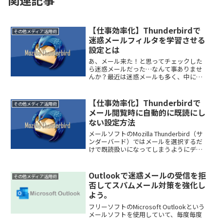
【仕事効率化】Thunderbirdで
その他メディア活用術
迷惑メールフィルタを学習させる
設定とは
あ、メール来た！と思ってチェックした
ら迷惑メールだった…なんて事ありませ
んか？最近は迷惑メールも多く、中には
クレジットカードの情報や個人情報をを
抜きとろうとするなりすましメールなど
もありますよね。いちいちそのようなス
【仕事効率化】Thunderbirdで
その他メディア活用術
パムメールに反応したくな...
メール閲覧時に自動的に既読にし
ない設定方法
メールソフトのMozilla Thunderbird（サ
ンダーバード）ではメールを選択するだ
けで既読扱いになってしまうようにデフ
ォルトで設定されています。メールをち
らっと確認しただけで既読になってしま
い、未読メールを確認する際に気が付か
Outlookで迷惑メールの受信を拒
その他メディア活用術
ない...
否してスパムメール対策を強化し
よう。
フリーソフトのMicrosoft Outlookという
メールソフトを使用していて、毎度毎度