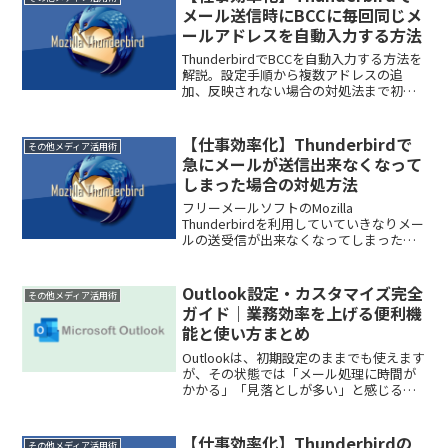
メール送信時にBCCに毎回同じメ
ールアドレスを自動入力する方法
ThunderbirdでBCCを自動入力する方法を
解説。設定手順から複数アドレスの追
加、反映されない場合の対処法まで初心
者向けに分かりやすく紹介します。
【仕事効率化】Thunderbirdで
その他メディア活用術
急にメールが送信出来なくなって
しまった場合の対処方法
フリーメールソフトのMozilla
Thunderbirdを利用していていきなりメー
ルの送受信が出来なくなってしまった。
なんて事でお困りではありませんか？特
にビジネスでThunderbirdを利用している
のであれば、すぐにメールを送信したり...
Outlook設定・カスタマイズ完全
その他メディア活用術
ガイド｜業務効率を上げる便利機
能と使い方まとめ
Outlookは、初期設定のままでも使えます
が、その状態では「メール処理に時間が
かかる」「見落としが多い」と感じる方
も少なくありません。実はOutlookには、
設定やカスタマイズを少し見直すだけ
で、作業効率を大きく改善できる機能が
【仕事効率化】Thunderbirdの
その他メディア活用術