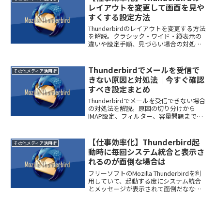
数多く用意...
レイアウトを変更して画面を見や
すくする設定方法
Thunderbirdのレイアウトを変更する方法
を解説。クラシック・ワイド・縦表示の
違いや設定手順、見づらい場合の対処法
まで初心者向けに分かりやすく紹介しま
す。
Thunderbirdでメールを受信で
その他メディア活用術
きない原因と対処法｜今すぐ確認
すべき設定まとめ
Thunderbirdでメールを受信できない場合
の対処法を解説。原因の切り分けから
IMAP設定、フィルター、容量問題まで初
心者向けに分かりやすく紹介します。
【仕事効率化】Thunderbird起
その他メディア活用術
動時に毎回システム統合と表示さ
れるのが面倒な場合は
フリーソフトのMozilla Thunderbirdを利
用していて、起動する度にシステム統合
とメッセージが表示されて面倒だななん
て思っていませんか？ずっとThunderbird
を起動しているのであれば、特に面倒で
はないかもしれませんが、職場...