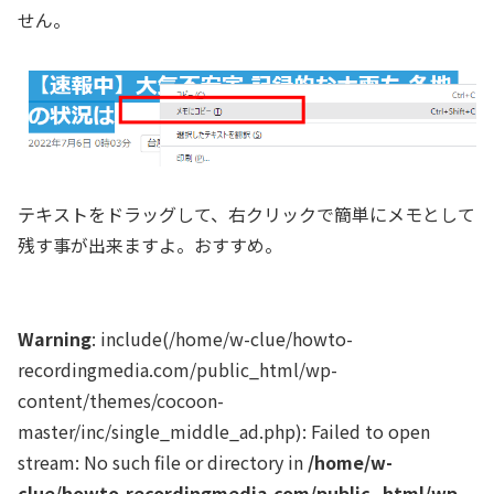
せん。
テキストをドラッグして、右クリックで簡単にメモとして
残す事が出来ますよ。おすすめ。
Warning
: include(/home/w-clue/howto-
recordingmedia.com/public_html/wp-
content/themes/cocoon-
master/inc/single_middle_ad.php): Failed to open
stream: No such file or directory in
/home/w-
clue/howto-recordingmedia.com/public_html/wp-