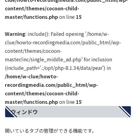
content/themes/cocoon-child-
master/functions.php
on line
15
Warning
: include(): Failed opening '/home/w-
clue/howto-recordingmedia.com/public_html/wp-
content/themes/cocoon-
master/inc/single_middle_ad.php' for inclusion
(include_path='.:/opt/php-8.1.34/data/pear') in
/home/w-clue/howto-
recordingmedia.com/public_html/wp-
content/themes/cocoon-child-
master/functions.php
on line
15
ウィンドウ
開いているタブの管理ができる機能です。