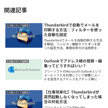
関連記事
Thunderbirdで自動でメールを
その他メディア活用術
印刷する方法｜フィルターを使っ
た自動化設定
Thunderbirdでメールを自動印刷する方法
を解説。フィルター機能やアドオンを使
った設定方法、業務効率化の活用例を初
心者向けに分かりやすく紹介します。
Outlookでアドレス帳の登録・編
その他メディア活用術
集ってどうすればいい？
フリーソフトのMicrosoft Outlookという
メールソフトを利用していて頻繁にメー
ルを送信するアドレスをアドレス帳に登
録しておきたいな…アドレス帳から連絡
先を呼び出せれば楽なのにな…なんて思
った事はありませんか？Outlookのアド...
【仕事効率化】Thunderbirdが
その他メディア活用術
突然起動しなくなってしまった場
合の対処方法
フリーメールソフトのMozilla