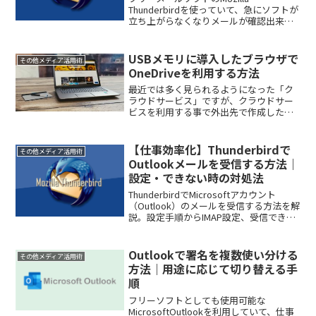
Thunderbirdを使っていて、急にソフトが
立ち上がらなくなりメールが確認出来な
い…なんてお困りではありませんか？取
引先へのメールを返さなければならない
時、受信しているであろうメールを確認
USBメモリに導入したブラウザで
その他メディア活用術
しなければな...
OneDriveを利用する方法
最近では多く見られるようになった「ク
ラウドサービス」ですが、クラウドサー
ビスを利用する事で外出先で作成した
Officeデータや、その他データを自宅で
も利用する事ができます。一般的に言わ
れているクラウドサービスとは、サーバ
【仕事効率化】Thunderbirdで
その他メディア活用術
ーにデータをアップロ...
Outlookメールを受信する方法｜
設定・できない時の対処法
ThunderbirdでMicrosoftアカウント
（Outlook）のメールを受信する方法を解
説。設定手順からIMAP設定、受信できな
い場合の対処法まで初心者向けに分かり
やすく紹介します。
Outlookで署名を複数使い分ける
その他メディア活用術
方法｜用途に応じて切り替える手
順
フリーソフトとしても使用可能な
MicrosoftOutlookを利用していて、仕事