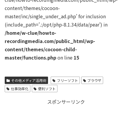
content/themes/cocoon-
master/inc/single_under_ad.php' for inclusion
(include_path='.:/opt/php-8.1.34/data/pear') in
/home/w-clue/howto-
recordingmedia.com/public_html/wp-
content/themes/cocoon-child-
master/functions.php
on line
15
その他メディア活用術
フリーソフト
ブラウザ
仕事効率化
便利ソフト
スポンサーリンク