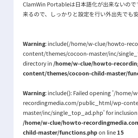
ClamWin Portableは日本語化が出来
来るので、しっかりと設定を行い外出先でも
Warning
: include(/home/w-clue/howto-rec
content/themes/cocoon-master/inc/single_to
directory in
/home/w-clue/howto-recordin
content/themes/cocoon-child-master/fun
Warning
: include(): Failed opening '/home/
recordingmedia.com/public_html/wp-cont
master/inc/single_top_ad.php' for inclusion
/home/w-clue/howto-recordingmedia.com
child-master/functions.php
on line
15