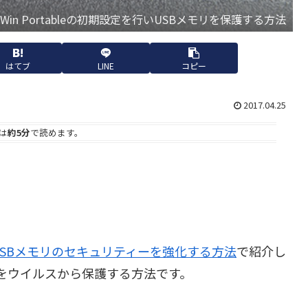
mWin Portableの初期設定を行いUSBメモリを保護する方法
はてブ
LINE
コピー
2017.04.25
は
約5分
で読めます。
SBメモリのセキュリティーを強化する方法
で紹介し
リをウイルスから保護する方法です。