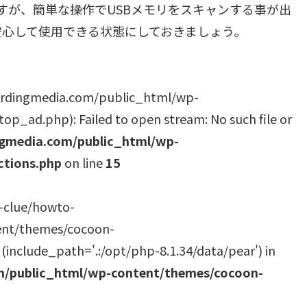
ないのですが、簡単な操作でUSBメモリをスキャンする事が出
安心して使用できる状態にしておきましょう。
ordingmedia.com/public_html/wp-
p_ad.php): Failed to open stream: No such file or
gmedia.com/public_html/wp-
ctions.php
on line
15
w-clue/howto-
ent/themes/cocoon-
 (include_path='.:/opt/php-8.1.34/data/pear') in
/public_html/wp-content/themes/cocoon-