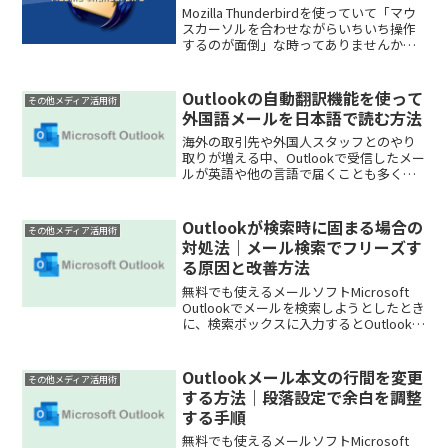
Mozilla Thunderbirdを使っていて「マウ
スカーソルを合わせながらいちいち操作
するのが面倒」な時ってありませんか？
そう思っているあなたにおすすめの
Thunderbirdで使えるキーボードショート
カットを紹介したいと思います。覚...
Outlookの自動翻訳機能を使って
その他メディア活用術
外国語メールを日本語で読む方法
海外の取引先や外国人スタッフとのやり
取りが増える中、Outlookで受信したメー
ルが英語や他の言語で届くことも多くな
りました。Outlookには、メール本文を自
動で翻訳する機能が標準で備わってお
り、追加のツールを使わなくても簡単に
Outlookが検索時に固まる場合の
その他メディア活用術
日本語に変...
対処法｜メール検索でフリーズす
る原因と改善方法
無料でも使えるメールソフトMicrosoft
Outlookでメールを検索しようとしたとき
に、検索ボックスに入力するとOutlookが
固まる検索結果が表示されるまで動かな
くなる検索処理中にフリーズするといっ
た症状が発生することがあります。こ...
Outlookメール本文の行間を変更
その他メディア活用術
する方法｜段落設定で余白を調整
する手順
無料でも使えるメールソフトMicrosoft